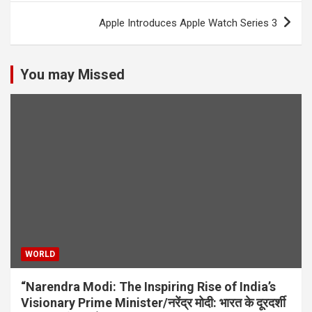
s
Apple Introduces Apple Watch Series 3
t
n
You may Missed
a
v
i
g
a
t
i
o
n
WORLD
“Narendra Modi: The Inspiring Rise of India’s
Visionary Prime Minister/नरेंद्र मोदी: भारत के दूरदर्शी