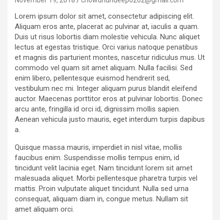
November 19, 2018
chowdhurideep6262@gmail.com
Lorem ipsum dolor sit amet, consectetur adipiscing elit.
Aliquam eros ante, placerat ac pulvinar at, iaculis a quam.
Duis ut risus lobortis diam molestie vehicula. Nunc aliquet
lectus at egestas tristique. Orci varius natoque penatibus
et magnis dis parturient montes, nascetur ridiculus mus. Ut
commodo vel quam sit amet aliquam. Nulla facilisi. Sed
enim libero, pellentesque euismod hendrerit sed,
vestibulum nec mi. Integer aliquam purus blandit eleifend
auctor. Maecenas porttitor eros at pulvinar lobortis. Donec
arcu ante, fringilla id orci id, dignissim mollis sapien.
Aenean vehicula justo mauris, eget interdum turpis dapibus
a.
Quisque massa mauris, imperdiet in nisl vitae, mollis
faucibus enim. Suspendisse mollis tempus enim, id
tincidunt velit lacinia eget. Nam tincidunt lorem sit amet
malesuada aliquet. Morbi pellentesque pharetra turpis vel
mattis. Proin vulputate aliquet tincidunt. Nulla sed urna
consequat, aliquam diam in, congue metus. Nullam sit
amet aliquam orci.