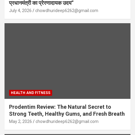
प्रधानमंत्री का प्रेरणादायक उदय”
July 4, 2026
chowdhurideep6262@gmail.com
HEALTH AND FITNESS
Prodentim Review: The Natural Secret to
Strong Teeth, Healthy Gums, and Fresh Breath
May 2, 2026
chowdhurideep6262@gmail.com