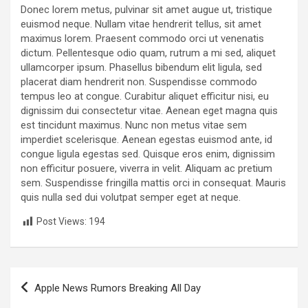
Donec lorem metus, pulvinar sit amet augue ut, tristique
euismod neque. Nullam vitae hendrerit tellus, sit amet
maximus lorem. Praesent commodo orci ut venenatis
dictum. Pellentesque odio quam, rutrum a mi sed, aliquet
ullamcorper ipsum. Phasellus bibendum elit ligula, sed
placerat diam hendrerit non. Suspendisse commodo
tempus leo at congue. Curabitur aliquet efficitur nisi, eu
dignissim dui consectetur vitae. Aenean eget magna quis
est tincidunt maximus. Nunc non metus vitae sem
imperdiet scelerisque. Aenean egestas euismod ante, id
congue ligula egestas sed. Quisque eros enim, dignissim
non efficitur posuere, viverra in velit. Aliquam ac pretium
sem. Suspendisse fringilla mattis orci in consequat. Mauris
quis nulla sed dui volutpat semper eget at neque.
Post Views:
194
P
Apple News Rumors Breaking All Day
o