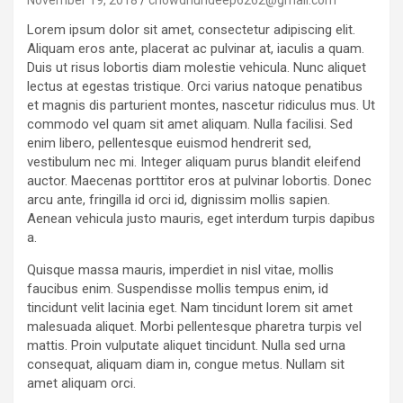
November 19, 2018
chowdhurideep6262@gmail.com
Lorem ipsum dolor sit amet, consectetur adipiscing elit.
Aliquam eros ante, placerat ac pulvinar at, iaculis a quam.
Duis ut risus lobortis diam molestie vehicula. Nunc aliquet
lectus at egestas tristique. Orci varius natoque penatibus
et magnis dis parturient montes, nascetur ridiculus mus. Ut
commodo vel quam sit amet aliquam. Nulla facilisi. Sed
enim libero, pellentesque euismod hendrerit sed,
vestibulum nec mi. Integer aliquam purus blandit eleifend
auctor. Maecenas porttitor eros at pulvinar lobortis. Donec
arcu ante, fringilla id orci id, dignissim mollis sapien.
Aenean vehicula justo mauris, eget interdum turpis dapibus
a.
Quisque massa mauris, imperdiet in nisl vitae, mollis
faucibus enim. Suspendisse mollis tempus enim, id
tincidunt velit lacinia eget. Nam tincidunt lorem sit amet
malesuada aliquet. Morbi pellentesque pharetra turpis vel
mattis. Proin vulputate aliquet tincidunt. Nulla sed urna
consequat, aliquam diam in, congue metus. Nullam sit
amet aliquam orci.