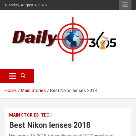
S
Tuesday, August 4, 2026
k
i
p
t
o
c
o
n
t
e
dailyscope365 news
Dailyscope365.com
n
t
Home
Main Stories
Best Nikon lenses 2018
MAIN STORIES
TECH
Best Nikon lenses 2018