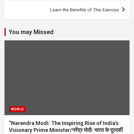
s
Learn the Benefits of This Exercise
t
n
You may Missed
a
v
i
g
a
t
i
o
n
WORLD
“Narendra Modi: The Inspiring Rise of India’s
Visionary Prime Minister/नरेंद्र मोदी: भारत के दूरदर्शी